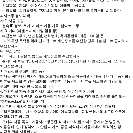
- 필수항목 : 이름, 성별, 로그인ID, 비밀번호, 이메일, 생년월일, 주소, 휴대폰번호
- 선택항목 : 자택번호, SMS 수신동의, 이메일 수신동의
- 수집목적 : 회원특정 및 고지사항 전달, 본인의사 확인 및 불만처리 등 원활한
의사소통 경로의 확보
가-2. 자동 수집
- 접속 IP 정보, 쿠키, 서비스 이용 기록, 접속로그 등
가-3. 기타 (이벤트나 마케팅 활동 등)
- 수집정보 : 주소, 생년월일, 전화번호, 휴대폰번호, 이름, 이메일 등
- 그 외 특정 목적을 위해 단기적으로 개인정보를 수집할 경우에는 별도로 공지하고
수집합니다.
나. 수집 방법
나-1. 다음과 같은 방법으로 개인정보를 수집합니다.
- 홈페이지(회원가입), 서면양식, 전화, 팩스, 상담게시판, 이벤트응모, 서비스이용,
회원정보 수정
3. 개인정보 수집에 대한 동의
회사는 귀하께서 회사의 개인정보취급방침 또는 이용약관의 내용에 대해 「동의함」
버튼을 체크할 수 있는 절차를 마련하여, 「동의함」버튼을 체크하면 개인정보
수집에 대해 동의한 것으로 봅니다.
4. 개인정보 자동 수집 장치의 설치·운영 및 거부에 관한 사항
가. 개별적인 맞춤서비스를 제공하기 위해 이용정보를 저장하고 수시로 불러오는
‘쿠키(cookie)’를 사용합니다.
나. 쿠키는 웹사이트를 운영하는데 이용되는 서버(http)가 이용자의 컴퓨터
브라우저에게 보내는 소량의 정보이며 이용자들의 PC 컴퓨터내의 하드디스크에
저장되기도 합니다.
- 쿠키의 사용 목적 : 이용자가 방문한 각 서비스와 웹 사이트들에 대한 방문 및
이용형태, 인기 검색어, 보안접속 여부, 등을 파악하여 이용자에게 최적화된 정보
제공을 위해 사용됩니다.