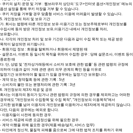
- 쿠키의 설치·운영 및 거부 : 웹브라우저 상단의 ‘도구>인터넷 옵션>개인정보’ 메뉴의
옵션 설정을 통해 쿠키 저장을 거부 할 수 있습니다.
- 쿠키 저장을 거부할 경우 맞춤형 서비스 이용에 어려움이 발생할 수 있습니다.
5. 개인정보의 처리 및 보유 기간
가. 회사는 법령에 따른 개인정보 보유·이용기간 또는 정보주체로부터 개인정보를
수집시에 동의 받은 개인정보 보유,이용기간 내에서 개인정보를 처리,
보유합니다.
나. 각각의 개인정보 처리 및 보유 기간은 다음과 같이 수집 목적 또는 제공 받은
목적이 달성되면 파기됩니다.
- 회원가입 정보 : 회원을 탈퇴하거나 회원에서 제명된 때
- 설문조사, 이벤트 등 일시적 목적을 위하여 수집한 경우 : 당해 설문조사, 이벤트 등이
종료한 때
다. 단, 상법 및 ‘전자상거래등에서 소비자 보호에 관한 법률’ 등 관련 법령의 규정에
의하여 다음과 같이 거래 관련 권리 의무 관계의 확인 등을 이유로
일정기간 보유하여야 할 필요가 있을 경우에는 일정기간 보유합니다.
- 계약 또는 청약철회 등에 관한 기록 : 5년
- 소비자의 불만 또는 분쟁처리에 관한 기록 : 3년
6. 개인정보의 제3자 제공 및 공유
회사는 이용자의 동의가 있거나 관련 법령의 규정에 의한 경우를 제외하고는 어떠한
경우에도 "개인정보의 수집항목 및 수집 목적", "개인정보의 이용목적"에서
고지한 범위를 넘어 이용자의 개인정보를 이용하거나 제3자에게 제공하지 않습니다.
다만, 다음의 경우에는 예외로 합니다.
- 이용자들이 사전에 동의한 경우.
- 서비스 제공에 따른 요금정산을 위해 필요한 경우.
- 계약 이행을 위해 필요한 경우(제품 배송/설치, 서비스 업무)
- 타인에게 정신적, 물질적 피해를 줌으로써 그에 대한 법적 조치를 취하기 위해