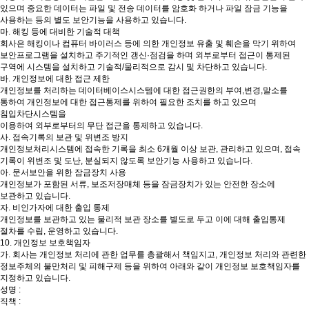
있으며 중요한 데이터는 파일 및 전송 데이터를 암호화 하거나 파일 잠금 기능을
사용하는 등의 별도 보안기능을 사용하고 있습니다.
마. 해킹 등에 대비한 기술적 대책
회사은 해킹이나 컴퓨터 바이러스 등에 의한 개인정보 유출 및 훼손을 막기 위하여
보안프로그램을 설치하고 주기적인 갱신·점검을 하며 외부로부터 접근이 통제된
구역에 시스템을 설치하고 기술적/물리적으로 감시 및 차단하고 있습니다.
바. 개인정보에 대한 접근 제한
개인정보를 처리하는 데이터베이스시스템에 대한 접근권한의 부여,변경,말소를
통하여 개인정보에 대한 접근통제를 위하여 필요한 조치를 하고 있으며
침입차단시스템을
이용하여 외부로부터의 무단 접근을 통제하고 있습니다.
사. 접속기록의 보관 및 위변조 방지
개인정보처리시스템에 접속한 기록을 최소 6개월 이상 보관, 관리하고 있으며, 접속
기록이 위변조 및 도난, 분실되지 않도록 보안기능 사용하고 있습니다.
아. 문서보안을 위한 잠금장치 사용
개인정보가 포함된 서류, 보조저장매체 등을 잠금장치가 있는 안전한 장소에
보관하고 있습니다.
자. 비인가자에 대한 출입 통제
개인정보를 보관하고 있는 물리적 보관 장소를 별도로 두고 이에 대해 출입통제
절차를 수립, 운영하고 있습니다.
10. 개인정보 보호책임자
가. 회사는 개인정보 처리에 관한 업무를 총괄해서 책임지고, 개인정보 처리와 관련한
정보주체의 불만처리 및 피해구제 등을 위하여 아래와 같이 개인정보 보호책임자를
지정하고 있습니다.
성명 :
직책 :