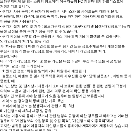
브라우저에게 보내는 소량의 정보이며 이용자들의 PC 컴퓨터내의 하드디스크에
저장되기도 합니다.
- 쿠키의 사용 목적 : 이용자가 방문한 각 서비스와 웹 사이트들에 대한 방문 및
이용형태, 인기 검색어, 보안접속 여부, 등을 파악하여 이용자에게 최적화된 정보
제공을 위해 사용됩니다.
- 쿠키의 설치·운영 및 거부 : 웹브라우저 상단의 ‘도구>인터넷 옵션>개인정보’ 메뉴의
옵션 설정을 통해 쿠키 저장을 거부 할 수 있습니다.
- 쿠키 저장을 거부할 경우 맞춤형 서비스 이용에 어려움이 발생할 수 있습니다.
5. 개인정보의 처리 및 보유 기간
가. 회사는 법령에 따른 개인정보 보유·이용기간 또는 정보주체로부터 개인정보를
수집시에 동의 받은 개인정보 보유,이용기간 내에서 개인정보를 처리,
보유합니다.
나. 각각의 개인정보 처리 및 보유 기간은 다음과 같이 수집 목적 또는 제공 받은
목적이 달성되면 파기됩니다.
- 회원가입 정보 : 회원을 탈퇴하거나 회원에서 제명된 때
- 설문조사, 이벤트 등 일시적 목적을 위하여 수집한 경우 : 당해 설문조사, 이벤트 등이
종료한 때
다. 단, 상법 및 ‘전자상거래등에서 소비자 보호에 관한 법률’ 등 관련 법령의 규정에
의하여 다음과 같이 거래 관련 권리 의무 관계의 확인 등을 이유로
일정기간 보유하여야 할 필요가 있을 경우에는 일정기간 보유합니다.
- 계약 또는 청약철회 등에 관한 기록 : 5년
- 소비자의 불만 또는 분쟁처리에 관한 기록 : 3년
6. 개인정보의 제3자 제공 및 공유
회사는 이용자의 동의가 있거나 관련 법령의 규정에 의한 경우를 제외하고는 어떠한
경우에도 "개인정보의 수집항목 및 수집 목적", "개인정보의 이용목적"에서
고지한 범위를 넘어 이용자의 개인정보를 이용하거나 제3자에게 제공하지 않습니다.
다만, 다음의 경우에는 예외로 합니다.