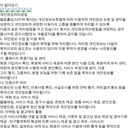
더 알아보기
개인정보처리방침
팔컴홀딩스(이하 회사)는 개인정보보호법에 따라 이용자의 개인정보 보호 및 권익을
보호하고 개인정보와 관련한 이용자의 고충을 원활하게 처리할 수 있도록
다음과 같은 처리방침을 두고 있습니다. 회사는 개인정보처리방침을 개정하는 경우
웹사이트 공지사항(또는 개별공지)을 통하여 공지할 것입니다.
1. 개인정보 수집 및 이용 목적
회사는 개인정보를 다음의 목적을 위해 처리합니다. 처리한 개인정보는 다음의
목적이외의 용도로는 사용되지 않으며 이용 목적이 변경될 시에는 사전동의를
구할 예정입니다.
가. 홈페이지 회원가입 및 관리
회원 가입의사 확인, 회원제 서비스 제공에 따른 본인 식별·인증, 회원자격 유지·관리,
제한적 본인확인제 시행에 따른 본인확인, 서비스 부정이용 방지, 각종
고지·통지, 고충처리, 분쟁 조정을 위한 기록 보존 등을 목적으로 개인정보를
처리합니다.
나. 민원사무 처리
민원인의 신원 확인, 민원사항 확인, 사실조사를 위한 연락·통지, 처리결과 통보 등을
목적으로 개인정보를 처리합니다.
다. 재화 또는 서비스 제공
물품배송, 서비스 제공, 청구서 발송, 콘텐츠 제공, 맞춤 서비스 제공, 본인인증,
연령인증, 요금결제·정산 등을 목적으로 개인정보를 처리합니다.
라. 마케팅 및 광고에의 활용
신규 서비스(제품) 개발 및 맞춤 서비스 제공, 이벤트 및 광고성 정보 제공 및 참여기회
제공 , 인구통계학적 특성에 따른 서비스 제공 및 광고 게재 , 서비스의
유효성 확인, 접속빈도 파악 또는 회원의 서비스 이용에 대한 통계 등을 목적으로