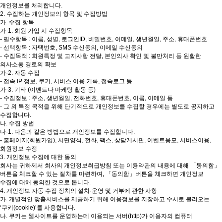
개인정보를 처리합니다.
2. 수집하는 개인정보의 항목 및 수집방법
가. 수집 항목
가-1. 회원 가입 시 수집항목
- 필수항목 : 이름, 성별, 로그인ID, 비밀번호, 이메일, 생년월일, 주소, 휴대폰번호
- 선택항목 : 자택번호, SMS 수신동의, 이메일 수신동의
- 수집목적 : 회원특정 및 고지사항 전달, 본인의사 확인 및 불만처리 등 원활한
의사소통 경로의 확보
가-2. 자동 수집
- 접속 IP 정보, 쿠키, 서비스 이용 기록, 접속로그 등
가-3. 기타 (이벤트나 마케팅 활동 등)
- 수집정보 : 주소, 생년월일, 전화번호, 휴대폰번호, 이름, 이메일 등
- 그 외 특정 목적을 위해 단기적으로 개인정보를 수집할 경우에는 별도로 공지하고
수집합니다.
나. 수집 방법
나-1. 다음과 같은 방법으로 개인정보를 수집합니다.
- 홈페이지(회원가입), 서면양식, 전화, 팩스, 상담게시판, 이벤트응모, 서비스이용,
회원정보 수정
3. 개인정보 수집에 대한 동의
회사는 귀하께서 회사의 개인정보취급방침 또는 이용약관의 내용에 대해 「동의함」
버튼을 체크할 수 있는 절차를 마련하여, 「동의함」버튼을 체크하면 개인정보
수집에 대해 동의한 것으로 봅니다.
4. 개인정보 자동 수집 장치의 설치·운영 및 거부에 관한 사항
가. 개별적인 맞춤서비스를 제공하기 위해 이용정보를 저장하고 수시로 불러오는
‘쿠키(cookie)’를 사용합니다.
나. 쿠키는 웹사이트를 운영하는데 이용되는 서버(http)가 이용자의 컴퓨터