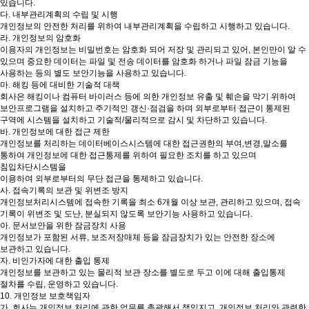
있습니다.
다. 내부관리계획의 수립 및 시행
개인정보의 안전한 처리를 위하여 내부관리계획을 수립하고 시행하고 있습니다.
라. 개인정보의 암호화
이용자의 개인정보는 비밀번호는 암호화 되어 저장 및 관리되고 있어, 본인만이 알 수
있으며 중요한 데이터는 파일 및 전송 데이터를 암호화 하거나 파일 잠금 기능을
사용하는 등의 별도 보안기능을 사용하고 있습니다.
마. 해킹 등에 대비한 기술적 대책
회사은 해킹이나 컴퓨터 바이러스 등에 의한 개인정보 유출 및 훼손을 막기 위하여
보안프로그램을 설치하고 주기적인 갱신·점검을 하며 외부로부터 접근이 통제된
구역에 시스템을 설치하고 기술적/물리적으로 감시 및 차단하고 있습니다.
바. 개인정보에 대한 접근 제한
개인정보를 처리하는 데이터베이스시스템에 대한 접근권한의 부여,변경,말소를
통하여 개인정보에 대한 접근통제를 위하여 필요한 조치를 하고 있으며
침입차단시스템을
이용하여 외부로부터의 무단 접근을 통제하고 있습니다.
사. 접속기록의 보관 및 위변조 방지
개인정보처리시스템에 접속한 기록을 최소 6개월 이상 보관, 관리하고 있으며, 접속
기록이 위변조 및 도난, 분실되지 않도록 보안기능 사용하고 있습니다.
아. 문서보안을 위한 잠금장치 사용
개인정보가 포함된 서류, 보조저장매체 등을 잠금장치가 있는 안전한 장소에
보관하고 있습니다.
자. 비인가자에 대한 출입 통제
개인정보를 보관하고 있는 물리적 보관 장소를 별도로 두고 이에 대해 출입통제
절차를 수립, 운영하고 있습니다.
10. 개인정보 보호책임자
가. 회사는 개인정보 처리에 관한 업무를 총괄해서 책임지고, 개인정보 처리와 관련한