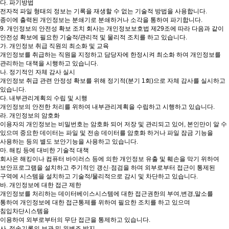
다. 파기방법
전자적 파일 형태의 정보는 기록을 재생할 수 없는 기술적 방법을 사용합니다.
종이에 출력된 개인정보는 분쇄기로 분쇄하거나 소각을 통하여 파기합니다.
9. 개인정보의 안전성 확보 조치 회사는 개인정보보호법 제29조에 따라 다음과 같이
안전성 확보에 필요한 기술적/관리적 및 물리적 조치를 하고 있습니다.
가. 개인정보 취급 직원의 최소화 및 교육
개인정보를 취급하는 직원을 지정하고 담당자에 한정시켜 최소화 하여 개인정보를
관리하는 대책을 시행하고 있습니다.
나. 정기적인 자체 감사 실시
개인정보 취급 관련 안정성 확보를 위해 정기적(분기 1회)으로 자체 감사를 실시하고
있습니다.
다. 내부관리계획의 수립 및 시행
개인정보의 안전한 처리를 위하여 내부관리계획을 수립하고 시행하고 있습니다.
라. 개인정보의 암호화
이용자의 개인정보는 비밀번호는 암호화 되어 저장 및 관리되고 있어, 본인만이 알 수
있으며 중요한 데이터는 파일 및 전송 데이터를 암호화 하거나 파일 잠금 기능을
사용하는 등의 별도 보안기능을 사용하고 있습니다.
마. 해킹 등에 대비한 기술적 대책
회사은 해킹이나 컴퓨터 바이러스 등에 의한 개인정보 유출 및 훼손을 막기 위하여
보안프로그램을 설치하고 주기적인 갱신·점검을 하며 외부로부터 접근이 통제된
구역에 시스템을 설치하고 기술적/물리적으로 감시 및 차단하고 있습니다.
바. 개인정보에 대한 접근 제한
개인정보를 처리하는 데이터베이스시스템에 대한 접근권한의 부여,변경,말소를
통하여 개인정보에 대한 접근통제를 위하여 필요한 조치를 하고 있으며
침입차단시스템을
이용하여 외부로부터의 무단 접근을 통제하고 있습니다.
사. 접속기록의 보관 및 위변조 방지