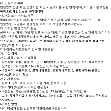
나. 민원사무 처리
민원인의 신원 확인, 민원사항 확인, 사실조사를 위한 연락·통지, 처리결과 통보 등을
목적으로 개인정보를 처리합니다.
다. 재화 또는 서비스 제공
물품배송, 서비스 제공, 청구서 발송, 콘텐츠 제공, 맞춤 서비스 제공, 본인인증,
연령인증, 요금결제·정산 등을 목적으로 개인정보를 처리합니다.
라. 마케팅 및 광고에의 활용
신규 서비스(제품) 개발 및 맞춤 서비스 제공, 이벤트 및 광고성 정보 제공 및 참여기회
제공 , 인구통계학적 특성에 따른 서비스 제공 및 광고 게재 , 서비스의
유효성 확인, 접속빈도 파악 또는 회원의 서비스 이용에 대한 통계 등을 목적으로
개인정보를 처리합니다.
2. 수집하는 개인정보의 항목 및 수집방법
가. 수집 항목
가-1. 회원 가입 시 수집항목
- 필수항목 : 이름, 성별, 로그인ID, 비밀번호, 이메일, 생년월일, 주소, 휴대폰번호
- 선택항목 : 자택번호, SMS 수신동의, 이메일 수신동의
- 수집목적 : 회원특정 및 고지사항 전달, 본인의사 확인 및 불만처리 등 원활한
의사소통 경로의 확보
가-2. 자동 수집
- 접속 IP 정보, 쿠키, 서비스 이용 기록, 접속로그 등
가-3. 기타 (이벤트나 마케팅 활동 등)
- 수집정보 : 주소, 생년월일, 전화번호, 휴대폰번호, 이름, 이메일 등
- 그 외 특정 목적을 위해 단기적으로 개인정보를 수집할 경우에는 별도로 공지하고
수집합니다.
나. 수집 방법
나-1. 다음과 같은 방법으로 개인정보를 수집합니다.