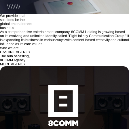
We provide total
solutions for the
global entertainment
business
As a comprehensive entertainment company, 8COMM Holding is growing based
on its evolving and unlimited identity called "Eight Infinity Communication Group." It
is expanding its business in various ways with content-based creativity and cultural
influence as its core values.
Who we are
CASTING AGENCY
The hub of casting,
8COMM Agency
MORE AGENCY