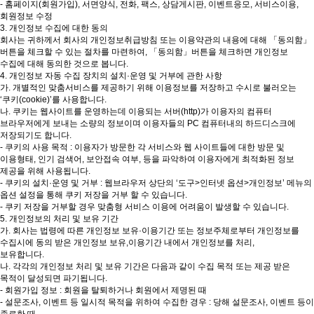
- 홈페이지(회원가입), 서면양식, 전화, 팩스, 상담게시판, 이벤트응모, 서비스이용,
회원정보 수정
3. 개인정보 수집에 대한 동의
회사는 귀하께서 회사의 개인정보취급방침 또는 이용약관의 내용에 대해 「동의함」
버튼을 체크할 수 있는 절차를 마련하여, 「동의함」버튼을 체크하면 개인정보
수집에 대해 동의한 것으로 봅니다.
4. 개인정보 자동 수집 장치의 설치·운영 및 거부에 관한 사항
가. 개별적인 맞춤서비스를 제공하기 위해 이용정보를 저장하고 수시로 불러오는
‘쿠키(cookie)’를 사용합니다.
나. 쿠키는 웹사이트를 운영하는데 이용되는 서버(http)가 이용자의 컴퓨터
브라우저에게 보내는 소량의 정보이며 이용자들의 PC 컴퓨터내의 하드디스크에
저장되기도 합니다.
- 쿠키의 사용 목적 : 이용자가 방문한 각 서비스와 웹 사이트들에 대한 방문 및
이용형태, 인기 검색어, 보안접속 여부, 등을 파악하여 이용자에게 최적화된 정보
제공을 위해 사용됩니다.
- 쿠키의 설치·운영 및 거부 : 웹브라우저 상단의 ‘도구>인터넷 옵션>개인정보’ 메뉴의
옵션 설정을 통해 쿠키 저장을 거부 할 수 있습니다.
- 쿠키 저장을 거부할 경우 맞춤형 서비스 이용에 어려움이 발생할 수 있습니다.
5. 개인정보의 처리 및 보유 기간
가. 회사는 법령에 따른 개인정보 보유·이용기간 또는 정보주체로부터 개인정보를
수집시에 동의 받은 개인정보 보유,이용기간 내에서 개인정보를 처리,
보유합니다.
나. 각각의 개인정보 처리 및 보유 기간은 다음과 같이 수집 목적 또는 제공 받은
목적이 달성되면 파기됩니다.
- 회원가입 정보 : 회원을 탈퇴하거나 회원에서 제명된 때
- 설문조사, 이벤트 등 일시적 목적을 위하여 수집한 경우 : 당해 설문조사, 이벤트 등이