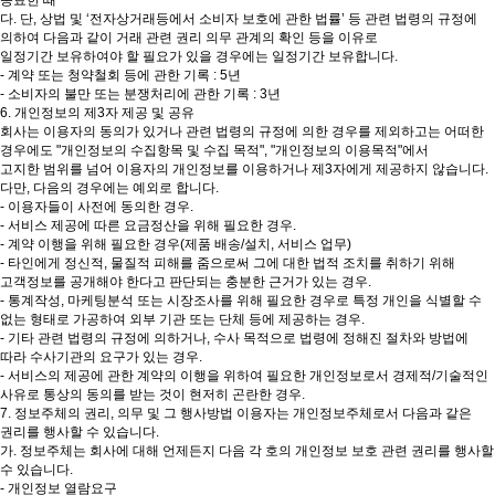
종료한 때
다. 단, 상법 및 ‘전자상거래등에서 소비자 보호에 관한 법률’ 등 관련 법령의 규정에
의하여 다음과 같이 거래 관련 권리 의무 관계의 확인 등을 이유로
일정기간 보유하여야 할 필요가 있을 경우에는 일정기간 보유합니다.
- 계약 또는 청약철회 등에 관한 기록 : 5년
- 소비자의 불만 또는 분쟁처리에 관한 기록 : 3년
6. 개인정보의 제3자 제공 및 공유
회사는 이용자의 동의가 있거나 관련 법령의 규정에 의한 경우를 제외하고는 어떠한
경우에도 "개인정보의 수집항목 및 수집 목적", "개인정보의 이용목적"에서
고지한 범위를 넘어 이용자의 개인정보를 이용하거나 제3자에게 제공하지 않습니다.
다만, 다음의 경우에는 예외로 합니다.
- 이용자들이 사전에 동의한 경우.
- 서비스 제공에 따른 요금정산을 위해 필요한 경우.
- 계약 이행을 위해 필요한 경우(제품 배송/설치, 서비스 업무)
- 타인에게 정신적, 물질적 피해를 줌으로써 그에 대한 법적 조치를 취하기 위해
고객정보를 공개해야 한다고 판단되는 충분한 근거가 있는 경우.
- 통계작성, 마케팅분석 또는 시장조사를 위해 필요한 경우로 특정 개인을 식별할 수
없는 형태로 가공하여 외부 기관 또는 단체 등에 제공하는 경우.
- 기타 관련 법령의 규정에 의하거나, 수사 목적으로 법령에 정해진 절차와 방법에
따라 수사기관의 요구가 있는 경우.
- 서비스의 제공에 관한 계약의 이행을 위하여 필요한 개인정보로서 경제적/기술적인
사유로 통상의 동의를 받는 것이 현저히 곤란한 경우.
7. 정보주체의 권리, 의무 및 그 행사방법 이용자는 개인정보주체로서 다음과 같은
권리를 행사할 수 있습니다.
가. 정보주체는 회사에 대해 언제든지 다음 각 호의 개인정보 보호 관련 권리를 행사할
수 있습니다.
- 개인정보 열람요구